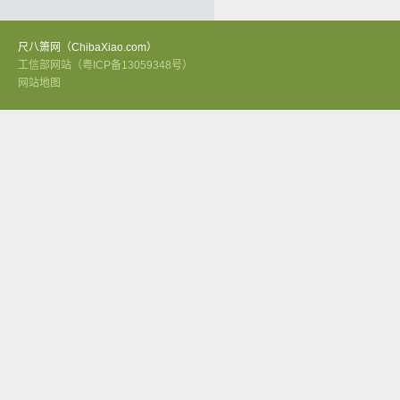
尺八箫网（ChibaXiao.com）
工信部网站（粤ICP备13059348号）
网站地图