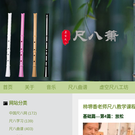
首页
关于
音乐
尺八曲谱
虚空尺八工坊
网站分类
柿堺香老师尺八教学课程 
中国尺八网
(172)
基础篇---第4篇：放松
尺八学习
(139)
尺八曲谱
(403)