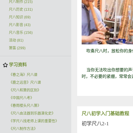
尺八制作
(215)
尺八历史
(131)
尺八知识
(69)
尺八影音
(43)
尺八音乐
(156)
活动
(81)
箫笛
(299)
吹奏尺八时，放松你的身
学习资料
当你无法吹出你想要的声音
《春之海》尺八谱
时，不必要的紧绷，常常会
《鹿之远音》尺八谱
《尺八和箫的区别》
《中国尺八考》
《春雨楼头尺八箫》
尺八初学入门基础教程
《尺八由法器到乐器演化史》
《学尺八找老师上课的重要性》
初学尺八2-1
《尺八制作方法》