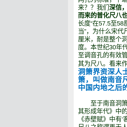
来？？我们
深信，
而来的普化尺八也
长度“在57.5
当”，为什么宋代尺
厘米，耐是整个
度。本世纪30年
至调音孔的有效管
其为尺八。看来
洞箫界资深人
箫，叫做南音
中国内地之后
至于南音洞箫何
其形成年代》中的
《赤壁赋》中有‘