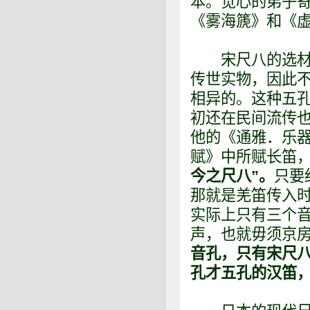
本。觉心的弟子
《雾海篪》和《
宋尺八的选材标
传世实物，因此
相异的。这种五
初还在民间流传也
他的《通雅．乐器
赋》中所赋长笛
今之尺八”。
只要
那就是羌笛传入时
实际上只有三个
声，也就毋须京
音孔，只有宋尺
孔才五孔的汉笛