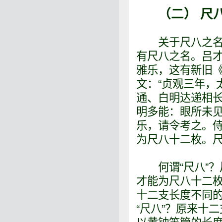
（二） 尺
关于尺八之名始
有尺八之名。吕
雅乐，这有新旧
文：“贞观三年，
通、白明达递相
明多能：眼所未
乐，请令考之。侍
为尺八十二枚。尺
何谓“尺八”？
才能为尺八十二枚
十二支长度不同
“尺八”？原来十