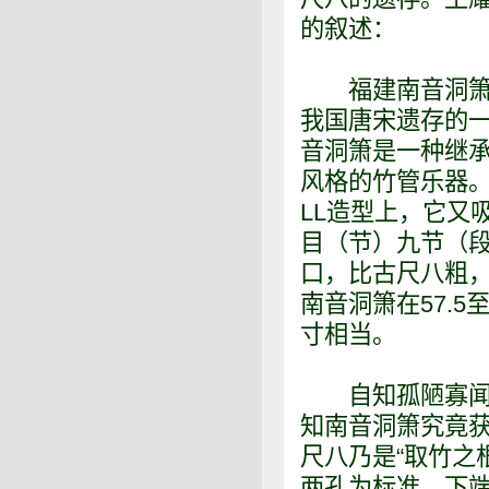
的叙述：
福建南音洞箫，
我国唐宋遗存的
音洞箫是一种继
风格的竹管乐器
LL造型上，它又
目（节）九节（
口，比古尺八粗，
南音洞箫在57.
寸相当。
自知孤陋寡闻，
知南音洞箫究竟
尺八乃是“取竹之
两孔为标准，下端