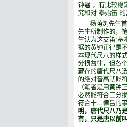
钟磬”，有比较稳
究和对“泰始笛”
杨荫浏先生首先
先生所制作的，笔
生认为这支笛“基
据的黄钟正律是
本现代尺八的样
分损益律，但各
藏存的唐代尺八
的绝对音高就能符
（笔者是用黄钟
必然能符合三分
符合十二律吕的
明，唐代尺八乃
有，只是唐以前