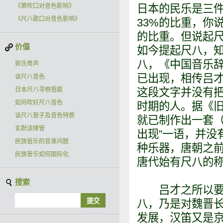
《箫吹口对音色影响》
日本的民乐是三件
《尺八歌口对音色影响》
33%的比重，你
的比重。但说起
价值
如今提起尺八，
八，《中国音乐辞
郭氏粤声
已出现，相传吕才
谈尺八音色
日本尺八寻根祖庭
这段文字并没有
如何吹好尺八音色
时期的人。据《
谈尺八管子及音色特质
就已制作出一套（
玄默谈律管
出现”一语，并没
民族管乐的音准问题
种乐器，唐朝之
民族管乐如何国际化
唐代始有尺八的
搜索
吕才之所以要制
八，乃是对魏晋
发展，汉笛又是