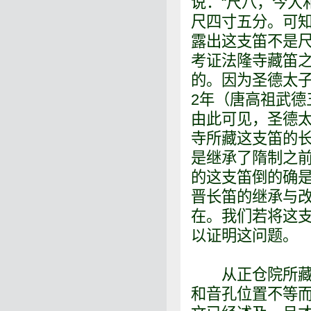
说：“尺八，今大
尺四寸五分。可知
露出这支笛不是
考证法隆寺藏笛之
的。因为圣德太子
2年（唐高祖武德
由此可见，圣德
寺所藏这支笛的
是继承了隋制之
的这支笛倒的确是
晋长笛的继承与改
在。我们若将这
以证明这问题。
从正仓院所藏尺
和音孔位置不等