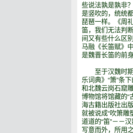
些说法孰是孰非
是竖吹的，统统
琵琶一样。《周
笛，我们无法判
间又有些什么区
马融《长笛赋》
是魏晋长笛的前
至于汉魏时期的竖
乐词典》“箫”条
和北魏云岗石窟雕
博物馆将馆藏的“
海古籍出版社出版
就被说成“吹箫雕
道道的“笛”－－
写意而外，所用