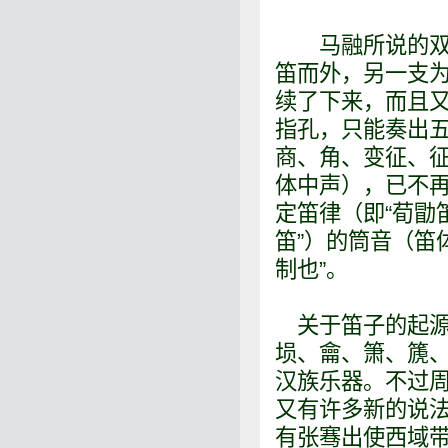
马融所说的双笛
笛而外，另一支
续了下来，而且
指孔，只能奏出
商、角、变征、
体中声），已不再
定笛律（即“荀勖
笛”）的筒音（笛
制也”。
关于笛子的起源
埙、龠、箫、篪、
汉族乐器。不过
又有许多新的说
有张骞出使西域