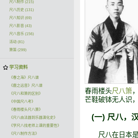
尺八制作
(215)
尺八历史
(131)
尺八知识
(69)
尺八影音
(43)
尺八音乐
(156)
活动
(81)
箫笛
(299)
学习资料
《春之海》尺八谱
《鹿之远音》尺八谱
春雨楼头
尺八箫
《尺八和箫的区别》
芒鞋破钵无人识
《中国尺八考》
《春雨楼头尺八箫》
(一) 尺八
《尺八由法器到乐器演化史》
《学尺八找老师上课的重要性》
尺八在日本是非
《尺八制作方法》