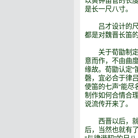
以黄钟笛管的长
是长一尺八寸。
吕才设计的尺八
都是对魏晋长笛
关于荀勖制定笛
意而作，不由曲度
缘故。荀勖认定“
磬，宜必合于律吕
使笛的七声“能尽
制作如何合情合
说流传开来了。
西晋以后，就出
后，当然也就有了