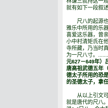
林谦三就持这一
就有如下一段叙
尺八的起源也很
雅乐中所用的乐
喜爱这乐器，曾
小中村清矩氏在他
寺所藏，乃当时
为一尺八寸。.....
元627－649
唐高祖武德五年（
德太子所用的恐
的圣德太子，拿
从以上引文可知
就是唐代的尺八