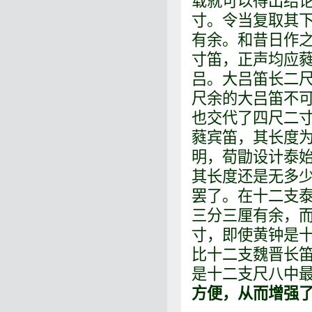
载就可以得出结论
寸。令当复取其
有余。和昔日作之
寸笛，正声均应
吕。大吕笛长二尺
尺余的大吕笛不
也交代了四尺二
蕤宾笛，其长度
明，荀勖设计泰
其长度还是无多
罢了。在十二支
三分三厘有余，
寸，即使黄钟是
比十二支魏晋长
是十二支尺八中
方便，从而增强