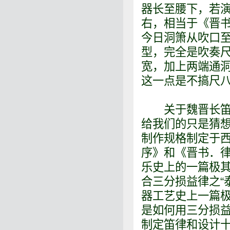
器长至腰下，若演
右，相当于《晋书
今日洞箫从吹口
型，完全是吹奏
宽，加上两端通
这一点是不搞尺
关于魏晋长笛的
给我们的只是猜想
制作规格制定于
序》和《晋书．律
乐史上的一篇极其
合三分损益律之“
器工艺史上一篇极
是如何用三分损益
制定笛律和设计十