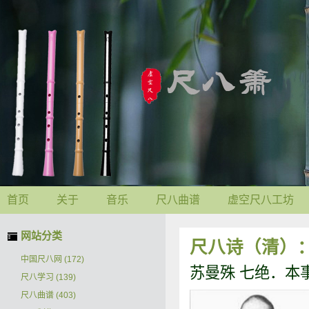
首页
关于
音乐
尺八曲谱
虚空尺八工坊
网站分类
尺八诗（清）
中国尺八网
(172)
苏曼殊 七绝．本
尺八学习
(139)
尺八曲谱
(403)