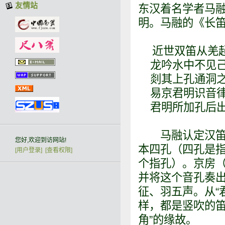
友情站
东汉着名学者马融
明。马融的《长
近世双笛从羌起
龙吟水中不见己
剡其上孔通洞之
易京君明识音律
君明所加孔后出
马融认定汉笛是
您好,欢迎到访网站!
本四孔（四孔是
[用户登录]
[查看权限]
个指孔）。京房（
并将这个音孔奏
征、羽五声。从“
样，都是竖吹的笛
角”的缘故。