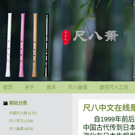
首页
关于
音乐
尺八曲谱
虚空尺八工坊
网站分类
尺八中文在线
中国尺八网
(172)
自1999年前
尺八学习
(139)
中国古代传到日本
尺八曲谱
(403)