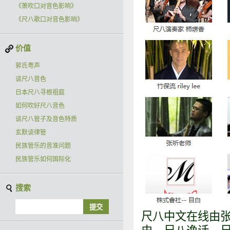
《箫吹口对音色影响》
《尺八歌口对音色影响》
价值
郭氏粤声
谈尺八音色
日本尺八寻根祖庭
如何吹好尺八音色
谈尺八管子及音色特质
玄默谈律管
民族管乐的音准问题
民族管乐如何国际化
搜索
尺八中文在线由张