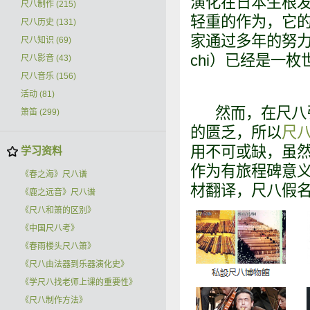
演化在日本生根
尺八制作
(215)
轻重的作为，它
尺八历史
(131)
家通过多年的努力
尺八知识
(69)
chi）已经是一
尺八影音
(43)
尺八音乐
(156)
活动
(81)
然而，在尺八引
箫笛
(299)
的匮乏，所以
尺
用不可或缺，虽
学习资料
作为有旅程碑意
《春之海》尺八谱
材翻译，尺八假
《鹿之远音》尺八谱
《尺八和箫的区别》
《中国尺八考》
《春雨楼头尺八箫》
《尺八由法器到乐器演化史》
《学尺八找老师上课的重要性》
《尺八制作方法》