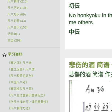
尺八制作
(215)
初伝
尺八历史
(131)
No honkyoku in th
尺八知识
(69)
尺八影音
(43)
me others.
尺八音乐
(156)
中伝
活动
(81)
箫笛
(299)
学习资料
《春之海》尺八谱
悲伤的酒 简谱
《鹿之远音》尺八谱
悲傷的酒 简谱 作
《尺八和箫的区别》
《中国尺八考》
《春雨楼头尺八箫》
《尺八由法器到乐器演化史》
《学尺八找老师上课的重要性》
《尺八制作方法》