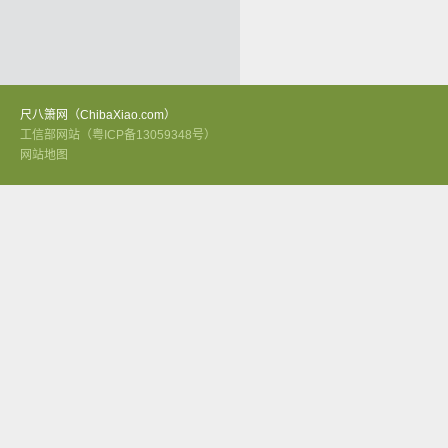
尺八箫网（ChibaXiao.com）
工信部网站（粤ICP备13059348号）
网站地图