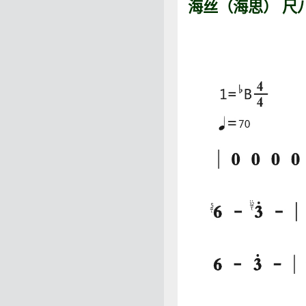
海丝（海思） 尺