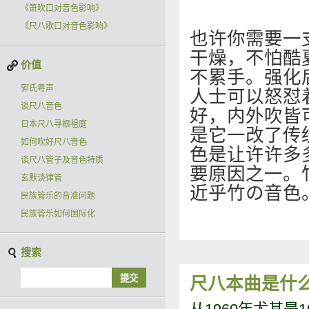
《箫吹口对音色影响》
《尺八歌口对音色影响》
也许你需要一
干燥，不怕酷
价值
不累手。强化
郭氏粤声
人士可以怒怼
谈尺八音色
好，内外吹皆
日本尺八寻根祖庭
是它一改了传
如何吹好尺八音色
色是让许许多
谈尺八管子及音色特质
要原因之一。
玄默谈律管
近乎竹の音色
民族管乐的音准问题
民族管乐如何国际化
搜索
尺八本曲是什