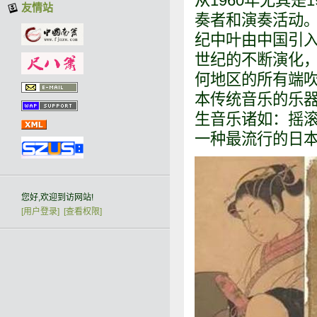
从1960年尤其
友情站
奏者和演奏活动
纪中叶由中国引
世纪的不断演化
何地区的所有端
本传统音乐的乐
生音乐诸如：摇
一种最流行的日
您好,欢迎到访网站!
[用户登录]
[查看权限]