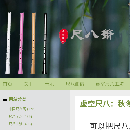
首页
关于
音乐
尺八曲谱
虚空尺八工坊
网站分类
虚空尺八：秋
中国尺八网
(172)
尺八学习
(139)
可以把尺八
尺八曲谱
(403)