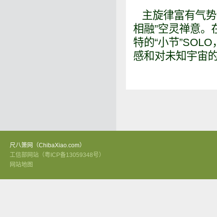
主旋律富有气势磅
相融”空灵禅意。
特的“小节”SO
感和对未知宇宙
尺八箫网（ChibaXiao.com）
工信部网站（粤ICP备13059348号）
网站地图