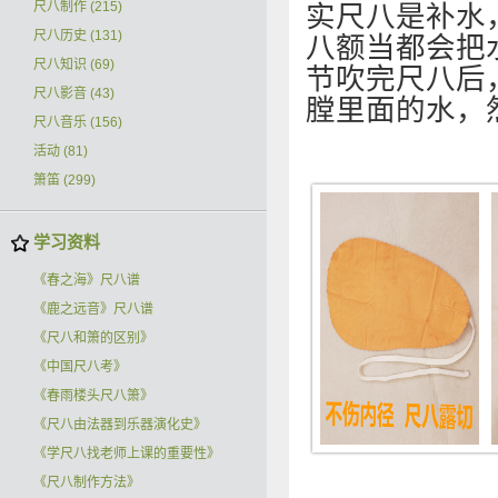
实尺八是补水
尺八制作
(215)
尺八历史
(131)
八额当都会把
尺八知识
(69)
节吹完尺八后
尺八影音
(43)
膛里面的水，
尺八音乐
(156)
活动
(81)
箫笛
(299)
学习资料
《春之海》尺八谱
《鹿之远音》尺八谱
《尺八和箫的区别》
《中国尺八考》
《春雨楼头尺八箫》
《尺八由法器到乐器演化史》
《学尺八找老师上课的重要性》
《尺八制作方法》