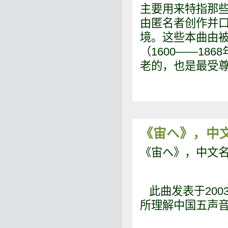
主要用来特指那些
由匿名者创作并
境。这些本曲由被
（1600——1
老的，也是最受
《宙へ》，中
《宙へ》，中文
此曲发表于200
所理解中国五声