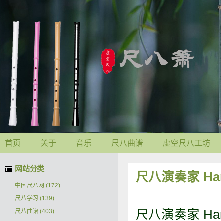
首页
关于
音乐
尺八曲谱
虚空尺八工坊
网站分类
尺八演奏家 Hara
中国尺八网
(172)
尺八学习
(139)
尺八演奏家 Hara
尺八曲谱
(403)