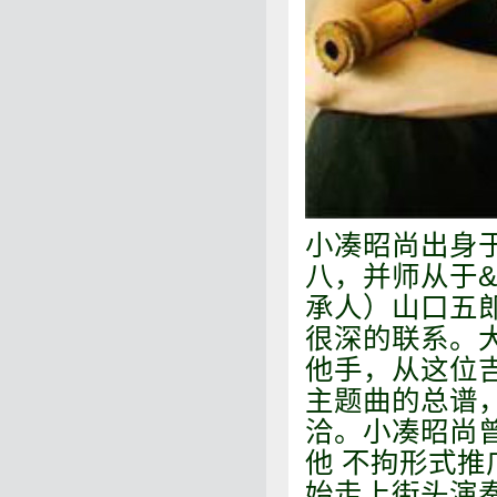
小凑昭尚出身
八，并师从于&q
承人）山口五
很深的联系。
他手，从这位
主题曲的总谱
洽。小凑昭尚
他 不拘形式推
始走上街头演