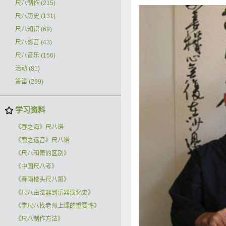
尺八制作
(215)
尺八历史
(131)
尺八知识
(69)
尺八影音
(43)
尺八音乐
(156)
活动
(81)
箫笛
(299)
学习资料
《春之海》尺八谱
《鹿之远音》尺八谱
《尺八和箫的区别》
《中国尺八考》
《春雨楼头尺八箫》
《尺八由法器到乐器演化史》
《学尺八找老师上课的重要性》
《尺八制作方法》