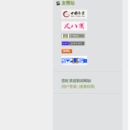
友情站
您好,欢迎到访网站!
[用户登录]
[查看权限]