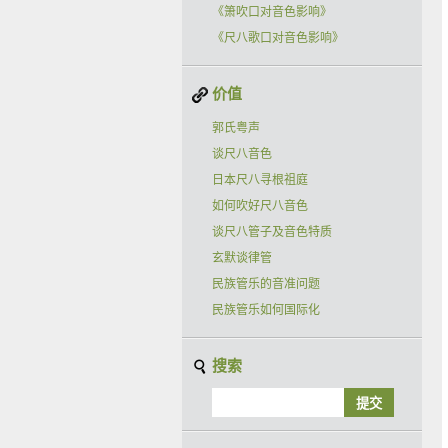
《箫吹口对音色影响》
《尺八歌口对音色影响》
价值
郭氏粤声
谈尺八音色
日本尺八寻根祖庭
如何吹好尺八音色
谈尺八管子及音色特质
玄默谈律管
民族管乐的音准问题
民族管乐如何国际化
搜索