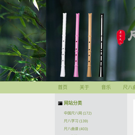
首页
关于
音乐
尺八
网站分类
中国尺八网
(172)
尺八学习
(139)
尺八曲谱
(403)