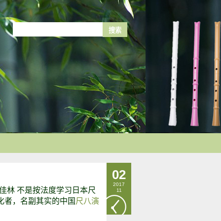
02
2017
佳林 不是按法度学习日本尺
11
化者，名副其实的中国
尺八演