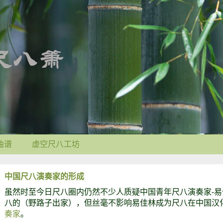
曲谱
虚空尺八工坊
中国尺八演奏家的形成
虽然时至今日尺八圈内仍然不少人质疑中国青年尺八演奏家-易
八的（野路子出家），但丝毫不影响易佳林成为尺八在中国汉
奏家
。