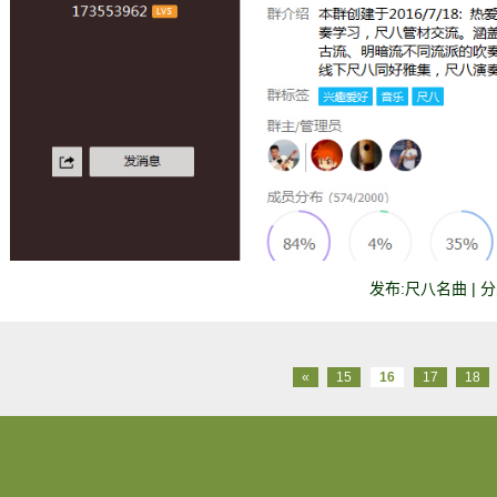
发布:尺八名曲 | 分类
«
15
16
17
18