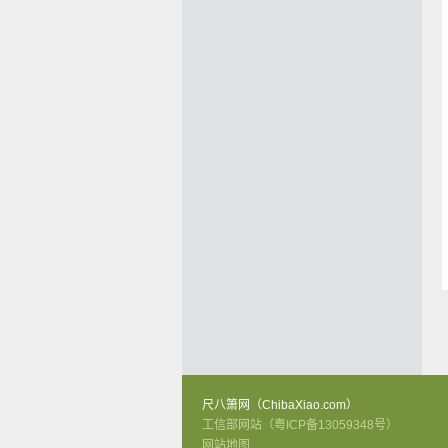
尺八箫网（ChibaXiao.com）
工信部网站（粤ICP备13059348号）
网站地图